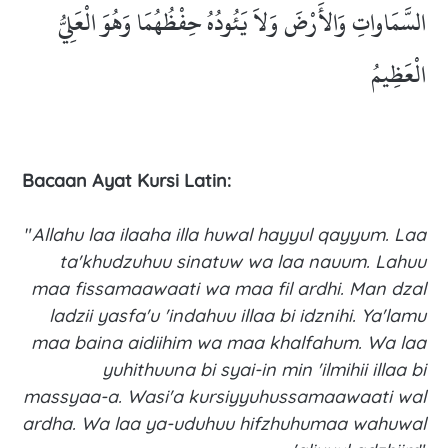
السَّمَاواتِ وَالأَرْضَ وَلاَ يَئُودُهُ حِفْظُهُمَا وَهُوَ الْعَلِيُّ
الْعَظِيمُ
Bacaan Ayat Kursi Latin:
"
Allahu laa ilaaha illa huwal hayyul qayyum. Laa
ta'khudzuhuu sinatuw wa laa nauum. Lahuu
maa fissamaawaati wa maa fil ardhi. Man dzal
ladzii yasfa'u 'indahuu illaa bi idznihi. Ya'lamu
maa baina aidiihim wa maa khalfahum. Wa laa
yuhithuuna bi syai-in min 'ilmihii illaa bi
massyaa-a. Wasi'a kursiyyuhussamaawaati wal
ardha. Wa laa ya-uduhuu hifzhuhumaa wahuwal