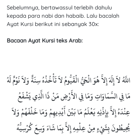
Sebelumnya, bertawassul terlebih dahulu
kepada para nabi dan habaib. Lalu bacalah
Ayat Kursi berikut ini sebanyak 30x:
Bacaan Ayat Kursi teks Arab:
اللَّهُ لاَ إِلَهَ إِلاَّ هُوَ الْحَيُّ الْقَيُّومُ لاَ تَأْخُذُهُ سِنَةٌ وَلاَ نَوْمٌ لَهُ
مَا فِي السَّمَاوَاتِ وَمَا فِي الأَرْضِ مَنْ ذَا الَّذِي يَشْفَعُ
عِنْدَهُ إِلاَّ بِإِذْنِهِ يَعْلَمُ مَا بَيْنَ أَيْدِيهِمْ وَمَا خَلْفَهُمْ وَلاَ
يُحِيطُونَ بِشَيْءٍ مِنْ عِلْمِهِ إِلاَّ بِمَا شَاءَ وَسِعَ كُرْسِيُّهُ