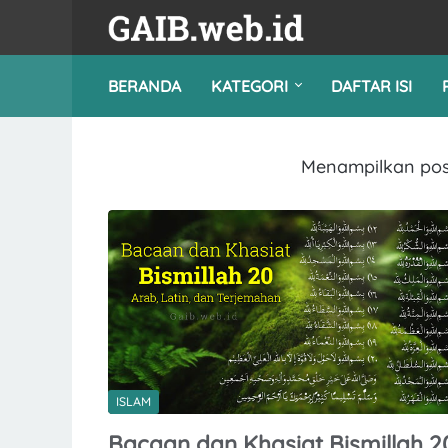
BERANDA
KATEGORI
DAFTAR ISI
Menampilkan pos
ISLAM
Bacaan dan Khasiat Bismillah 2